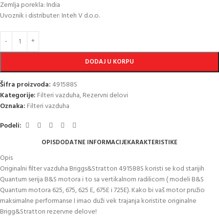
Zemlja porekla: India
Uvoznik i distributer: Inteh V d.o.o.
DODAJ U KORPU
Šifra proizvoda:
491588S
Kategorije:
Filteri vazduha
,
Rezervni delovi
Oznaka:
Filteri vazduha
Podeli:
OPIS
DODATNE INFORMACIJE
KARAKTERISTIKE
Opis
Originalni filter vazduha Briggs&Stratton 491588S koristi se kod starijih
Quantum serija B&S motora i to sa vertikalnom radilicom ( modeli B&S
Quantum motora 625, 675, 625 E, 675E i 725E). Kako bi vaš motor pružio
maksimalne performanse I imao duži vek trajanja koristite originalne
Brigg&Stratton rezervne delove!