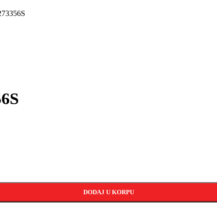
 273356S
56S
DODAJ U KORPU