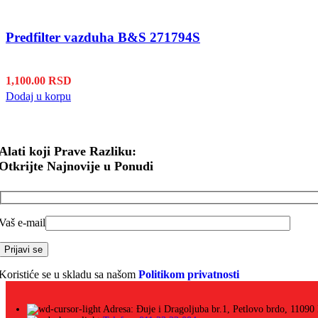
Predfilter vazduha B&S 271794S
1,100.00
RSD
Dodaj u korpu
Alati koji Prave Razliku:
Otkrijte Najnovije u Ponudi
Vaš e-mail
Koristiće se u skladu sa našom
Politikom privatnosti
Adresa: Đuje i Dragoljuba br.1, Petlovo brdo, 11090