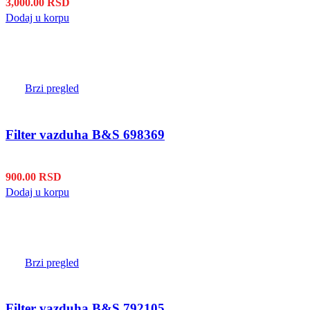
3,000.00
RSD
Dodaj u korpu
Brzi pregled
Filter vazduha B&S 698369
900.00
RSD
Dodaj u korpu
Brzi pregled
Filter vazduha B&S 792105