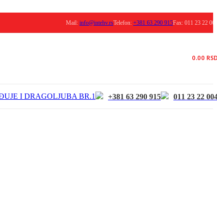
Mail:
info@intehv.rs
Telefon:
+381 63 290 915
Fax: 011 23 22 00
0.00
RS
ĐUJE I DRAGOLJUBA BR.1
+381 63 290 915
011 23 22 00