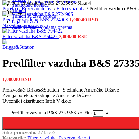
Zaštita i ostala dodatna oprema
Traktorske kosilice
Početna
/
Rezervni delovi
/
Filteri vazduha
/
Predfilter vazduha B&S
Trimeri
Pretraga
Trimeri za živu ogradu
Predfilter vazduha B&S 272490S
1,000.00
RSD
Ulja i maziva
Nazad na proizvode
Zaštita i ostala dodatna oprema
Filter vazduha B&S 794422
3,000.00
RSD
Predfilter vazduha B&S 2733
1,000.00
RSD
Proizvođač: Briggs&Stratton , Sjedinjene Američke Države
Zemlja porekla: Sjedinjene Američke Države
Uvoznik i distributer: Inteh V d.o.o.
Predfilter vazduha B&S 273356S količina
Šifra proizvoda:
273356S
Kategorije:
Filteri vazduha
,
Rezervni delovi