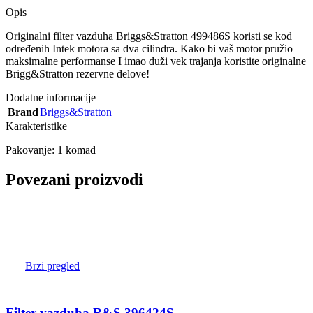
Opis
Originalni filter vazduha Briggs&Stratton 499486S koristi se kod
određenih Intek motora sa dva cilindra. Kako bi vaš motor pružio
maksimalne performanse I imao duži vek trajanja koristite originalne
Brigg&Stratton rezervne delove!
Dodatne informacije
Brand
Briggs&Stratton
Karakteristike
Pakovanje: 1 komad
Povezani proizvodi
Brzi pregled
Filter vazduha B&S 396424S