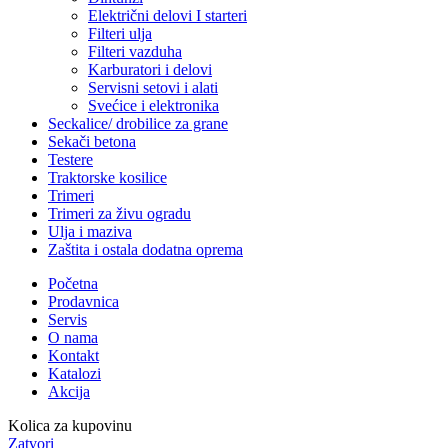
Električni delovi I starteri
Filteri ulja
Filteri vazduha
Karburatori i delovi
Servisni setovi i alati
Svećice i elektronika
Seckalice/ drobilice za grane
Sekači betona
Testere
Traktorske kosilice
Trimeri
Trimeri za živu ogradu
Ulja i maziva
Zaštita i ostala dodatna oprema
Početna
Prodavnica
Servis
O nama
Kontakt
Katalozi
Akcija
Kolica za kupovinu
Zatvori