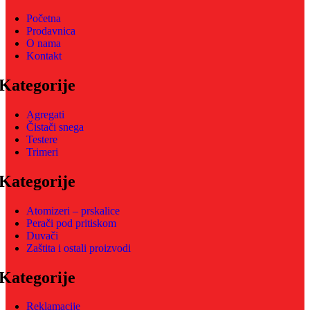
Početna
Prodavnica
O nama
Kontakt
Kategorije
Agregati
Čistači snega
Testere
Trimeri
Kategorije
Atomizeri – prskalice
Perači pod pritiskom
Duvači
Zaštita i ostali proizvodi
Kategorije
Reklamacije