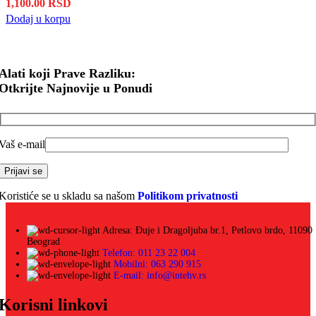
1,100.00
RSD
Dodaj u korpu
Alati koji Prave Razliku:
Otkrijte Najnovije u Ponudi
Vaš e-mail
Koristiće se u skladu sa našom
Politikom privatnosti
Adresa: Đuje i Dragoljuba br.1, Petlovo brdo, 11090
Beograd
Telefon: 011 23 22 004
Mobilni: 063 290 915
E-mail: info@intehv.rs
Korisni linkovi