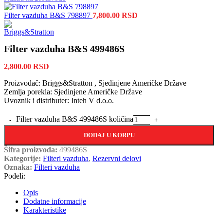
Filter vazduha B&S 798897
7,800.00
RSD
Filter vazduha B&S 499486S
2,800.00
RSD
Proizvođač: Briggs&Stratton , Sjedinjene Američke Države
Zemlja porekla: Sjedinjene Američke Države
Uvoznik i distributer: Inteh V d.o.o.
Filter vazduha B&S 499486S količina
DODAJ U KORPU
Šifra proizvoda:
499486S
Kategorije:
Filteri vazduha
,
Rezervni delovi
Oznaka:
Filteri vazduha
Podeli:
Opis
Dodatne informacije
Karakteristike