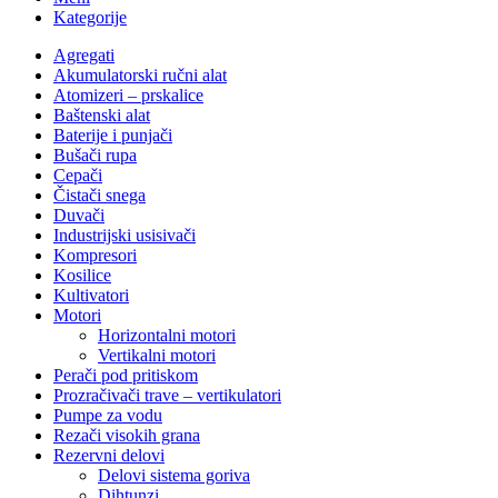
Kategorije
Agregati
Akumulatorski ručni alat
Atomizeri – prskalice
Baštenski alat
Baterije i punjači
Bušači rupa
Cepači
Čistači snega
Duvači
Industrijski usisivači
Kompresori
Kosilice
Kultivatori
Motori
Horizontalni motori
Vertikalni motori
Perači pod pritiskom
Prozračivači trave – vertikulatori
Pumpe za vodu
Rezači visokih grana
Rezervni delovi
Delovi sistema goriva
Dihtunzi