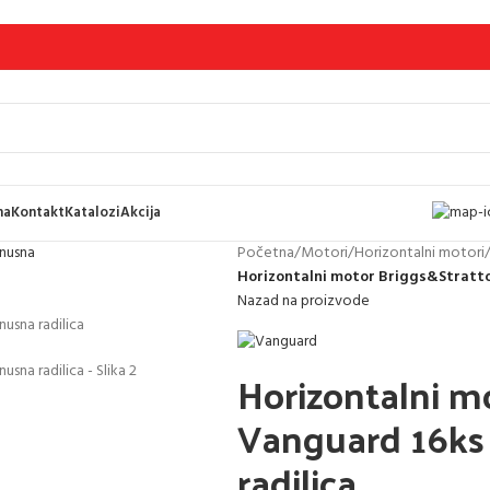
ma
Kontakt
Katalozi
Akcija
Početna
/
Motori
/
Horizontalni motori
Horizontalni motor Briggs&Stratton
Nazad na proizvode
Horizontalni m
Vanguard 16ks e
radilica