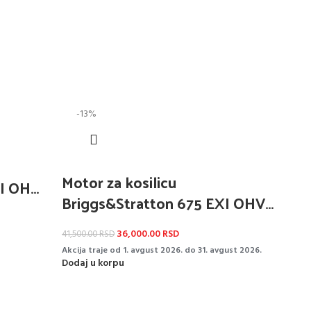
-13%
Motor za kosilicu
XI OHV
Briggs&Stratton 675 EXI OHV
22,2x62mm
36,000.00
RSD
41,500.00
RSD
Akcija traje od 1. avgust 2026. do 31. avgust 2026.
Dodaj u korpu