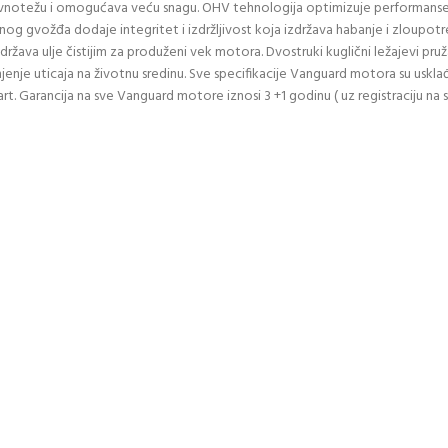
avnotežu i omogućava veću snagu. OHV tehnologija optimizuje performanse
enog gvožđa dodaje integritet i izdržljivost koja izdržava habanje i zloupot
država ulje čistijim za produženi vek motora. Dvostruki kuglični ležajevi pr
jenje uticaja na životnu sredinu. Sve specifikacije Vanguard motora su uskl
rt. Garancija na sve Vanguard motore iznosi 3 +1 godinu ( uz registraciju na