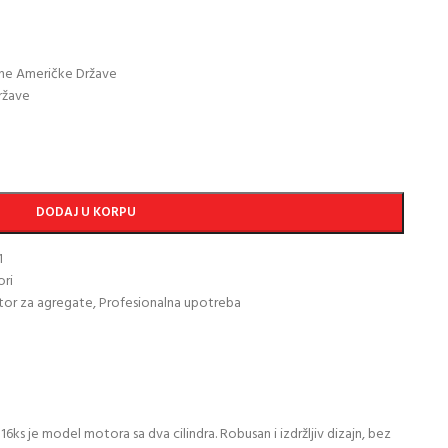
ene Američke Države
ržave
DODAJ U KORPU
1
ri
or za agregate
,
Profesionalna upotreba
s je model motora sa dva cilindra. Robusan i izdržljiv dizajn, bez