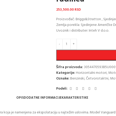
253,500.00
RSD
Proizvođač: Briggs&Stratton , Sjedinj
Zemlja porekla: Sjedinjene Američke D
Uvoznik i distributer: Inteh V d.o.o.
Šifra proizvoda:
3054470593B5U000
Kategorije:
Horizontalni motori
,
Moto
Oznake:
Benzinski
,
Četvorotaktni
,
Mot
Podeli:
OPIS
DODATNE INFORMACIJE
KARAKTERISTIKE
 koja je namenjena za ekspolataciju u najtežim uslovima. Model Vanguard 16k