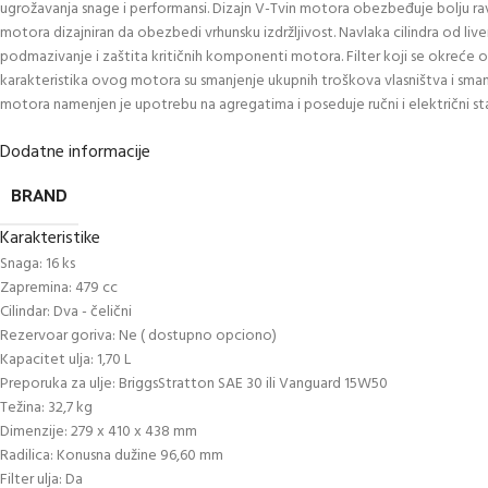
ugrožavanja snage i performansi. Dizajn V-Tvin motora obezbeđuje bolju r
motora dizajniran da obezbedi vrhunsku izdržljivost. Navlaka cilindra od liv
podmazivanje i zaštita kritičnih komponenti motora. Filter koji se okreće o
karakteristika ovog motora su smanjenje ukupnih troškova vlasništva i sman
motora namenjen je upotrebu na agregatima i poseduje ručni i električni sta
Dodatne informacije
BRAND
Karakteristike
Snaga: 16 ks
Zapremina: 479 cc
Cilindar: Dva - čelični
Rezervoar goriva: Ne ( dostupno opciono)
Kapacitet ulja: 1,70 L
Preporuka za ulje: BriggsStratton SAE 30 ili Vanguard 15W50
Težina: 32,7 kg
Dimenzije: 279 x 410 x 438 mm
Radilica: Konusna dužine 96,60 mm
Filter ulja: Da