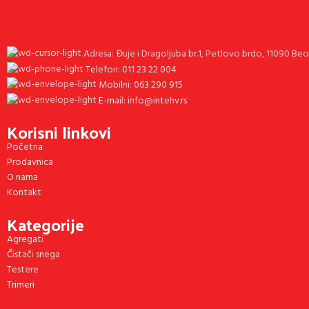
Adresa: Đuje i Dragoljuba br.1, Petlovo brdo, 11090 Be
Telefon: 011 23 22 004
Mobilni: 063 290 915
E-mail: info@intehv.rs
Korisni linkovi
Početna
Prodavnica
O nama
Kontakt
Kategorije
Agregati
Čistači snega
Testere
Trimeri