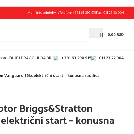
Mail:
info@intehv.rs
Telefon:
+381 63 290 915
Fax: 011 23 22 004
0.00
RSD
+381 63 290 915
011 23 22 004
ĐUJE I DRAGOLJUBA BR.1
/
 Vanguard 16ks električni start – konusna radilica
otor Briggs&Stratton
lektrični start – konusna