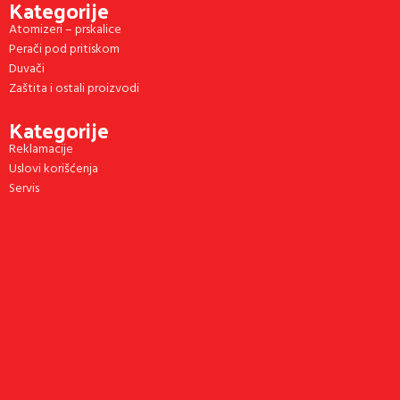
Kategorije
Atomizeri – prskalice
Perači pod pritiskom
Duvači
Zaštita i ostali proizvodi
Kategorije
Reklamacije
Uslovi korišćenja
Servis