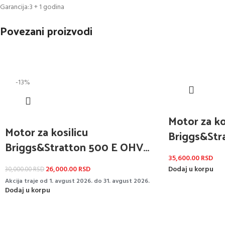
Garancija:3 + 1 godina
Povezani proizvodi
-13%
Motor za ko
Motor za kosilicu
Briggs&Str
Briggs&Stratton 500 E OHV
22,2x80m
22,2x62mm
35,600.00
RSD
26,000.00
RSD
Dodaj u korpu
30,000.00
RSD
Akcija traje od 1. avgust 2026. do 31. avgust 2026.
Dodaj u korpu