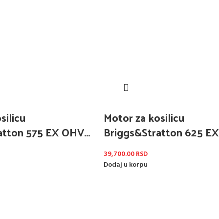
silicu
Motor za kosilicu
atton 575 EX OHV
Briggs&Stratton 625 E
m
22,2x62mm
39,700.00
RSD
Dodaj u korpu