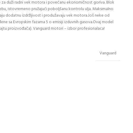
 za duži radni vek motora i povećanu ekonomičnost goriva. Blok
rebu, istovremeno pružajući poboljšanu kontrolu ulja. Maksimalno
užaju dodatnu izdržljivost i produžavaju vek motora.Još neke od
ađene sa Evropskim fazama 5 o emisiji izduvnih gasova.Ovaj model
 sajtu proizvođača). Vanguard motori – izbor profesionalaca!
Vanguard