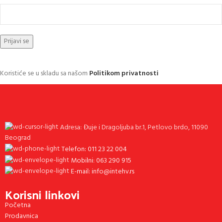
Koristiće se u skladu sa našom
Politikom privatnosti
Adresa: Đuje i Dragoljuba br.1, Petlovo brdo, 11090
Beograd
Telefon: 011 23 22 004
Mobilni: 063 290 915
E-mail: info@intehv.rs
Korisni linkovi
Početna
Prodavnica