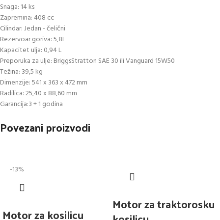
Snaga: 14 ks
Zapremina: 408 cc
Cilindar: Jedan - čelični
Rezervoar goriva: 5,8L
Kapacitet ulja: 0,94 L
Preporuka za ulje: BriggsStratton SAE 30 ili Vanguard 15W50
Težina: 39,5 kg
Dimenzije: 541 x 363 x 472 mm
Radilica: 25,40 x 88,60 mm
Garancija:3 + 1 godina
Povezani proizvodi
-13%
Motor za traktorosku
Motor za kosilicu
kosilicu