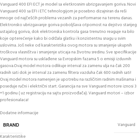
Vanguard 400 EFI ECT je model sa eletkrosnim ubrizgavanjem goriva. Novi
Vanguard 400 sa EFI i ETC tehnologijom je posebno dizajniran da reši
mnoge od najčešćih problema vezanih za performanse na terenu danas.
Elektronsko ubrizgavanje goriva poboljšava otpornost na dejstvo starijeg
ustajalog goriva, dok elektronska kontrola gasa trenutno reaguje na bilo
koje opterećenje kako bi održala glatku i konzistentnu snagu u svim
uslovima. Još neke od karakteristika ovog motora su smanjenje ukupnih
troškova vlasništva i smanjenje uticaja na životnu sredinu. Sve specifikacije
Vanguard motora su usklađene sa Evropskim fazama 5 o emisiji izduvnih
gasova.Ovaj model motora odlikuje interval za zamenu ulja na čak 200
radnih sati dok je interval za zamenu filtera vazduha čak 600 radnih sati!
Ovaj model motora namenjen je upotrebu na različitim radnim mašinama i
poseduje ručni i električni start. Garancija na sve Vanguard motore iznosi 3
+1 godinu ( uz registraciju na sajtu proizvođača). Vanguard motori – izbor
profesionalaca!
Dodatne informacije
BRAND
Vanguard
Karakteristike