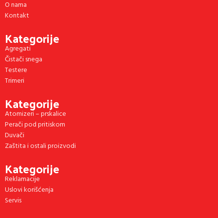
O nama
Kontakt
Kategorije
Agregati
Čistači snega
Testere
Trimeri
Kategorije
Atomizeri – prskalice
Perači pod pritiskom
Duvači
Zaštita i ostali proizvodi
Kategorije
Reklamacije
Uslovi korišćenja
Servis