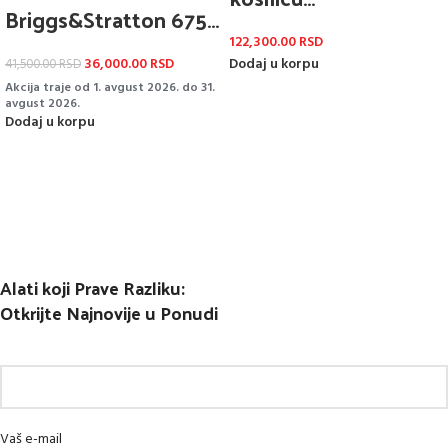
Briggs&Stratton 675
Briggs&Stratton
EXI OHV 25x80mm
122,300.00
RSD
Intek 3130E
36,000.00
RSD
Dodaj u korpu
41,500.00
RSD
Akcija traje od 1. avgust 2026. do 31.
avgust 2026.
Dodaj u korpu
Alati koji Prave Razliku:
Otkrijte Najnovije u Ponudi
Vaš e-mail