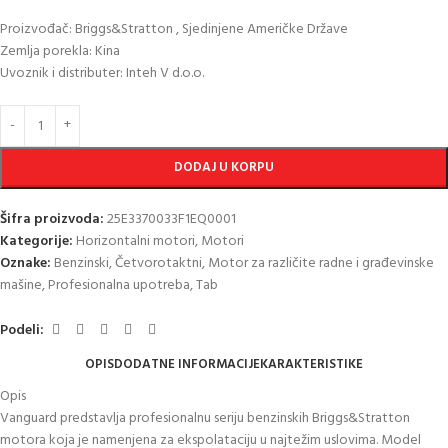
Proizvođač: Briggs&Stratton , Sjedinjene Američke Države
Zemlja porekla: Kina
Uvoznik i distributer: Inteh V d.o.o.
DODAJ U KORPU
Šifra proizvoda:
25E3370033F1EQ0001
Kategorije:
Horizontalni motori
,
Motori
Oznake:
Benzinski
,
Četvorotaktni
,
Motor za različite radne i građevinske
mašine
,
Profesionalna upotreba
,
Tab
Podeli:
OPIS
DODATNE INFORMACIJE
KARAKTERISTIKE
Opis
Vanguard predstavlja profesionalnu seriju benzinskih Briggs&Stratton
motora koja je namenjena za ekspolataciju u najtežim uslovima. Model