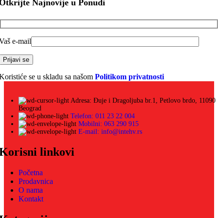
Otkrijte Najnovije u Ponudi
Vaš e-mail
Koristiće se u skladu sa našom
Politikom privatnosti
Adresa: Đuje i Dragoljuba br.1, Petlovo brdo, 11090
Beograd
Telefon: 011 23 22 004
Mobilni: 063 290 915
E-mail: info@intehv.rs
Korisni linkovi
Početna
Prodavnica
O nama
Kontakt