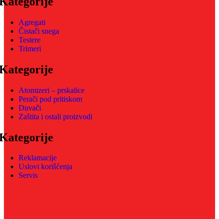
Kategorije
Agregati
Čistači snega
Testere
Trimeri
Kategorije
Atomizeri – prskalice
Perači pod pritiskom
Duvači
Zaštita i ostali proizvodi
Kategorije
Reklamacije
Uslovi korišćenja
Servis