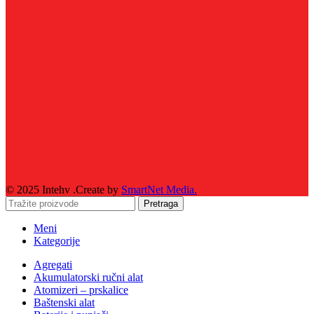
© 2025 Intehv .Create by
SmartNet Media.
Pretraga
Meni
Kategorije
Agregati
Akumulatorski ručni alat
Atomizeri – prskalice
Baštenski alat