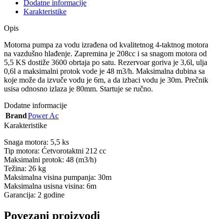
Dodatne informacije
Karakteristike
Opis
Motorna pumpa za vodu izrađena od kvalitetnog 4-taktnog motora
na vazdušno hlađenje. Zapremina je 208cc i sa snagom motora od
5,5 KS dostiže 3600 obrtaja po satu. Rezervoar goriva je 3,6l, ulja
0,6l a maksimalni protok vode je 48 m3/h. Maksimalna dubina sa
koje može da izvuče vodu je 6m, a da izbaci vodu je 30m. Prečnik
usisa odnosno izlaza je 80mm. Startuje se ručno.
Dodatne informacije
Brand
Power Ac
Karakteristike
Snaga motora: 5,5 ks
Tip motora: Ćetvorotaktni 212 cc
Maksimalni protok: 48 (m3/h)
Težina: 26 kg
Maksimalna visina pumpanja: 30m
Maksimalna usisna visina: 6m
Garancija: 2 godine
Povezani proizvodi