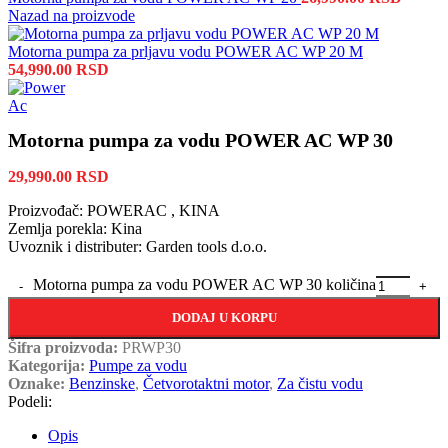
Nazad na proizvode
Motorna pumpa za prljavu vodu POWER AC WP 20 M
54,990.00
RSD
Motorna pumpa za vodu POWER AC WP 30
29,990.00
RSD
Proizvođač: POWERAC , KINA
Zemlja porekla: Kina
Uvoznik i distributer: Garden tools d.o.o.
Motorna pumpa za vodu POWER AC WP 30 količina
DODAJ U KORPU
Šifra proizvoda:
PRWP30
Kategorija:
Pumpe za vodu
Oznake:
Benzinske
,
Četvorotaktni motor
,
Za čistu vodu
Podeli:
Opis