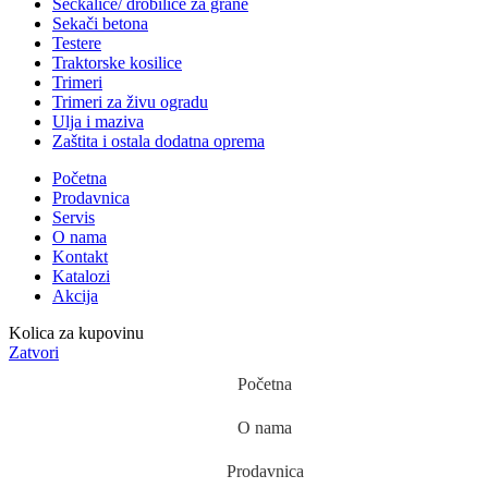
Seckalice/ drobilice za grane
Sekači betona
Testere
Traktorske kosilice
Trimeri
Trimeri za živu ogradu
Ulja i maziva
Zaštita i ostala dodatna oprema
Početna
Prodavnica
Servis
O nama
Kontakt
Katalozi
Akcija
Kolica za kupovinu
Zatvori
Početna
O nama
Prodavnica