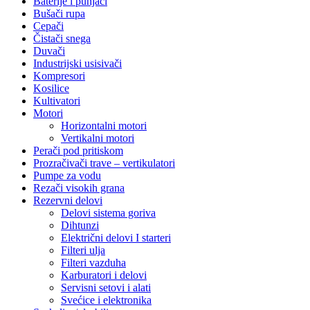
Baterije i punjači
Bušači rupa
Cepači
Čistači snega
Duvači
Industrijski usisivači
Kompresori
Kosilice
Kultivatori
Motori
Horizontalni motori
Vertikalni motori
Perači pod pritiskom
Prozračivači trave – vertikulatori
Pumpe za vodu
Rezači visokih grana
Rezervni delovi
Delovi sistema goriva
Dihtunzi
Električni delovi I starteri
Filteri ulja
Filteri vazduha
Karburatori i delovi
Servisni setovi i alati
Svećice i elektronika