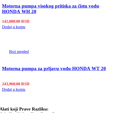
Motorna pumpa visokog pritiska za čistu vodu
HONDA WH 20
142,080.00
RSD
Dodaj u korpu
Brzi pregled
Motorna pumpa za prljavu vodu HONDA WT 20
243,960.00
RSD
Dodaj u korpu
Alati koji Prave Razliku: