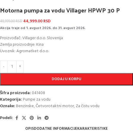
Motorna pumpa za vodu Villager HPWP 30 P
44,999.00
RSD
49,999.00
RSD
Akcija traje od 1. avgust 2026. do 31. avgust 2026.
Proizvođač: Villager d.o.o. Slovenija
Zemlja proizvodnje: Kina
Uvoznik: Agromatket d.o.o.
DODAJ U KORPU
Šifra proizvoda:
041408
Kategorija:
Pumpe za vodu
Oznake:
Benzinske
,
Četvorotaktni motor
,
Za čistu vodu
Podeli:
OPIS
DODATNE INFORMACIJE
KARAKTERISTIKE