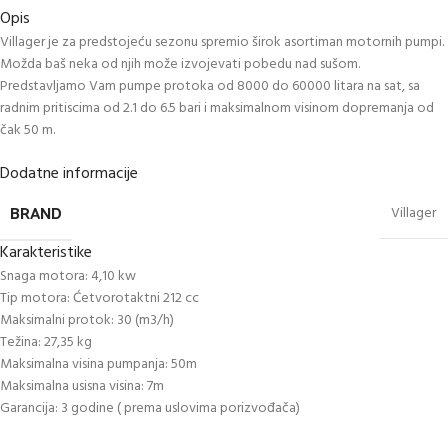
Opis
Villager je za predstojeću sezonu spremio širok asortiman motornih pumpi.
Možda baš neka od njih može izvojevati pobedu nad sušom.
Predstavljamo Vam pumpe protoka od 8000 do 60000 litara na sat, sa
radnim pritiscima od 2.1 do 6.5 bari i maksimalnom visinom dopremanja od
čak 50 m.
Dodatne informacije
BRAND
Villager
Karakteristike
Snaga motora: 4,10 kw
Tip motora: Ćetvorotaktni 212 cc
Maksimalni protok: 30 (m3/h)
Težina: 27,35 kg
Maksimalna visina pumpanja: 50m
Maksimalna usisna visina: 7m
Garancija: 3 godine ( prema uslovima porizvođača)