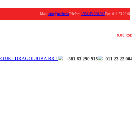
Mail:
info@intehv.rs
Telefon:
+381 63 290 915
Fax: 011 23 22 00
0.00
RS
ĐUJE I DRAGOLJUBA BR.1
+381 63 290 915
011 23 22 00