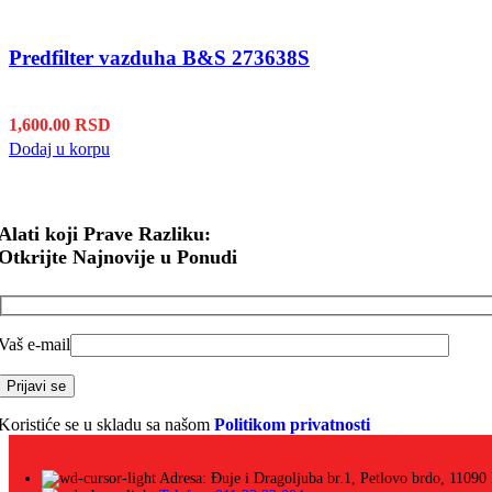
Predfilter vazduha B&S 273638S
1,600.00
RSD
Dodaj u korpu
Alati koji Prave Razliku:
Otkrijte Najnovije u Ponudi
Vaš e-mail
Koristiće se u skladu sa našom
Politikom privatnosti
Adresa: Đuje i Dragoljuba br.1, Petlovo brdo, 11090