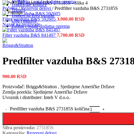
Zaštita i ostala dodatna oprema
Traktorske kosilice
Početna
/
Rezervni delovi
/
Predfilter vazduha B&S 273185S
Trimeri
Pretraga
Trimeri za živu ogradu
Filter vazduha B&S 592605
3,900.00
RSD
Ulja i maziva
Nazad na proizvode
Zaštita i ostala dodatna oprema
Filter vazduha B&S 841497
7,700.00
RSD
Predfilter vazduha B&S 2731
900.00
RSD
Proizvođač: Briggs&Stratton , Sjedinjene Američke Države
Zemlja porekla: Sjedinjene Američke Države
Uvoznik i distributer: Inteh V d.o.o.
Predfilter vazduha B&S 273185S količina
Šifra proizvoda:
273185S
Kategorija:
Rezervni delovi