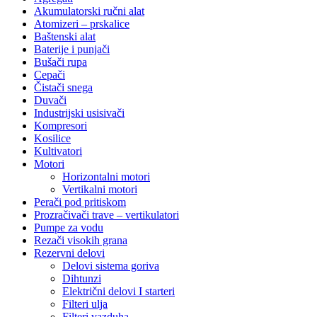
Akumulatorski ručni alat
Atomizeri – prskalice
Baštenski alat
Baterije i punjači
Bušači rupa
Cepači
Čistači snega
Duvači
Industrijski usisivači
Kompresori
Kosilice
Kultivatori
Motori
Horizontalni motori
Vertikalni motori
Perači pod pritiskom
Prozračivači trave – vertikulatori
Pumpe za vodu
Rezači visokih grana
Rezervni delovi
Delovi sistema goriva
Dihtunzi
Električni delovi I starteri
Filteri ulja
Filteri vazduha