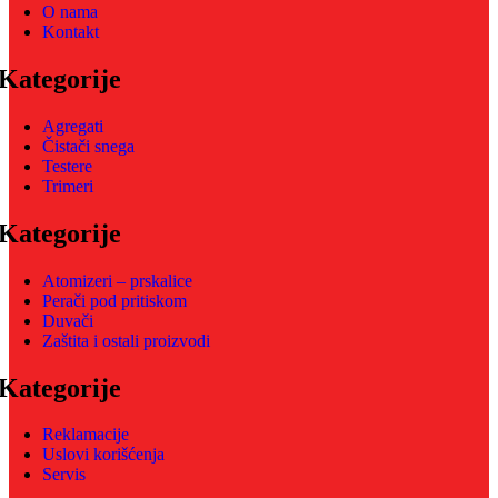
O nama
Kontakt
Kategorije
Agregati
Čistači snega
Testere
Trimeri
Kategorije
Atomizeri – prskalice
Perači pod pritiskom
Duvači
Zaštita i ostali proizvodi
Kategorije
Reklamacije
Uslovi korišćenja
Servis