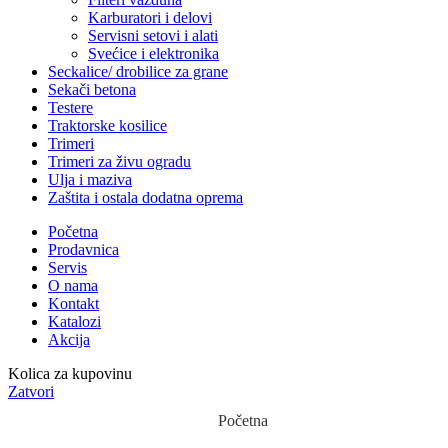
Karburatori i delovi
Servisni setovi i alati
Svećice i elektronika
Seckalice/ drobilice za grane
Sekači betona
Testere
Traktorske kosilice
Trimeri
Trimeri za živu ogradu
Ulja i maziva
Zaštita i ostala dodatna oprema
Početna
Prodavnica
Servis
O nama
Kontakt
Katalozi
Akcija
Kolica za kupovinu
Zatvori
Početna