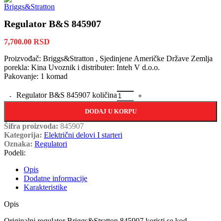
Regulator B&S 845907
7,700.00
RSD
Proizvođač: Briggs&Stratton , Sjedinjene Američke Države Zemlja
porekla: Kina Uvoznik i distributer: Inteh V d.o.o.
Pakovanje: 1 komad
Regulator B&S 845907 količina
DODAJ U KORPU
Šifra proizvoda:
845907
Kategorija:
Električni delovi I starteri
Oznaka:
Regulatori
Podeli:
Opis
Dodatne informacije
Karakteristike
Opis
Originalni regulator Briggs&Stratton 845907 koristi se kod