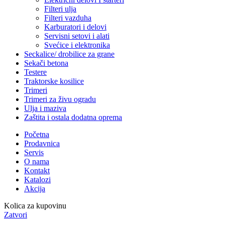
Filteri ulja
Filteri vazduha
Karburatori i delovi
Servisni setovi i alati
Svećice i elektronika
Seckalice/ drobilice za grane
Sekači betona
Testere
Traktorske kosilice
Trimeri
Trimeri za živu ogradu
Ulja i maziva
Zaštita i ostala dodatna oprema
Početna
Prodavnica
Servis
O nama
Kontakt
Katalozi
Akcija
Kolica za kupovinu
Zatvori