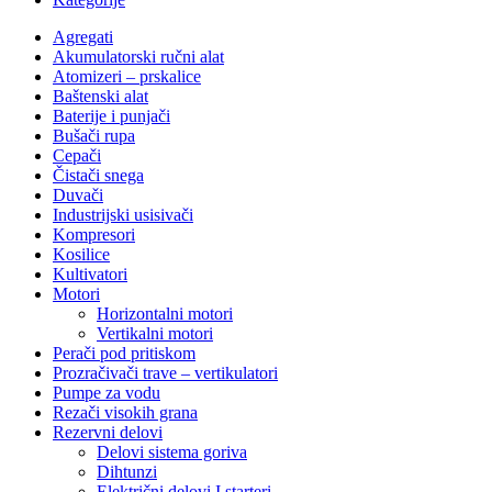
Agregati
Akumulatorski ručni alat
Atomizeri – prskalice
Baštenski alat
Baterije i punjači
Bušači rupa
Cepači
Čistači snega
Duvači
Industrijski usisivači
Kompresori
Kosilice
Kultivatori
Motori
Horizontalni motori
Vertikalni motori
Perači pod pritiskom
Prozračivači trave – vertikulatori
Pumpe za vodu
Rezači visokih grana
Rezervni delovi
Delovi sistema goriva
Dihtunzi
Električni delovi I starteri