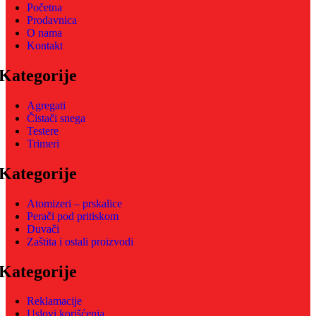
Početna
Prodavnica
O nama
Kontakt
Kategorije
Agregati
Čistači snega
Testere
Trimeri
Kategorije
Atomizeri – prskalice
Perači pod pritiskom
Duvači
Zaštita i ostali proizvodi
Kategorije
Reklamacije
Uslovi korišćenja