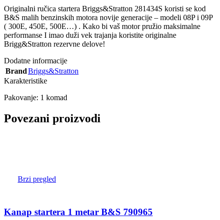
Originalni ručica startera Briggs&Stratton 281434S koristi se kod
B&S malih benzinskih motora novije generacije – modeli 08P i 09P
( 300E, 450E, 500E…) . Kako bi vaš motor pružio maksimalne
performanse I imao duži vek trajanja koristite originalne
Brigg&Stratton rezervne delove!
Dodatne informacije
Brand
Briggs&Stratton
Karakteristike
Pakovanje: 1 komad
Povezani proizvodi
Brzi pregled
Kanap startera 1 metar B&S 790965