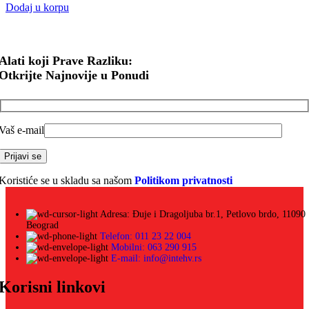
Dodaj u korpu
Alati koji Prave Razliku:
Otkrijte Najnovije u Ponudi
Vaš e-mail
Koristiće se u skladu sa našom
Politikom privatnosti
Adresa: Đuje i Dragoljuba br.1, Petlovo brdo, 11090
Beograd
Telefon: 011 23 22 004
Mobilni: 063 290 915
E-mail: info@intehv.rs
Korisni linkovi