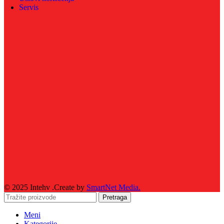
Servis
© 2025 Intehv .Create by
SmartNet Media.
Pretraga
Meni
Kategorije