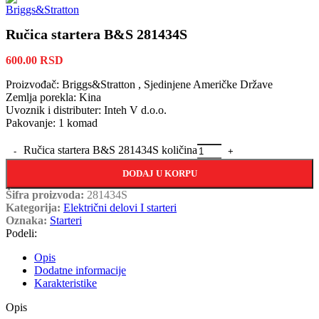
Ručica startera B&S 281434S
600.00
RSD
Proizvođač: Briggs&Stratton , Sjedinjene Američke Države
Zemlja porekla: Kina
Uvoznik i distributer: Inteh V d.o.o.
Pakovanje: 1 komad
Ručica startera B&S 281434S količina
DODAJ U KORPU
Šifra proizvoda:
281434S
Kategorija:
Električni delovi I starteri
Oznaka:
Starteri
Podeli:
Opis
Dodatne informacije
Karakteristike
Opis