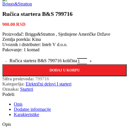
Ručica startera B&S 799716
900.00
RSD
Proizvođač: Briggs&Stratton , Sjedinjene Američke Države
Zemlja porekla: Kina
Uvoznik i distributer: Inteh V d.o.o.
Pakovanje: 1 komad
Ručica startera B&S 799716 količina
DODAJ U KORPU
Šifra proizvoda:
799716
Kategorija:
Električni delovi I starteri
Oznaka:
Starteri
Podeli:
Opis
Dodatne informacije
Karakteristike
Opis