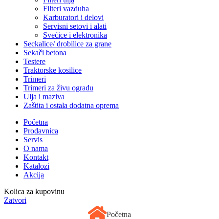
Filteri vazduha
Karburatori i delovi
Servisni setovi i alati
Svećice i elektronika
Seckalice/ drobilice za grane
Sekači betona
Testere
Traktorske kosilice
Trimeri
Trimeri za živu ogradu
Ulja i maziva
Zaštita i ostala dodatna oprema
Početna
Prodavnica
Servis
O nama
Kontakt
Katalozi
Akcija
Kolica za kupovinu
Zatvori
Početna