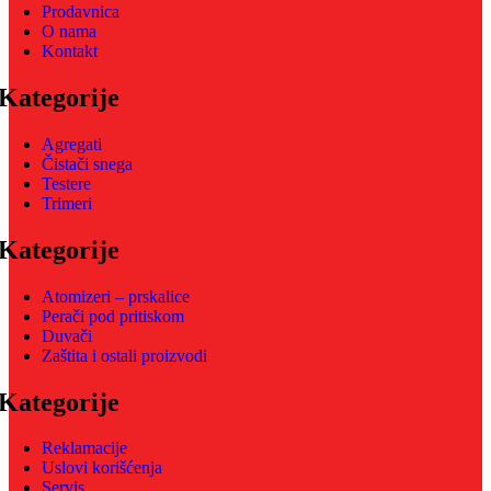
Prodavnica
O nama
Kontakt
Kategorije
Agregati
Čistači snega
Testere
Trimeri
Kategorije
Atomizeri – prskalice
Perači pod pritiskom
Duvači
Zaštita i ostali proizvodi
Kategorije
Reklamacije
Uslovi korišćenja
Servis