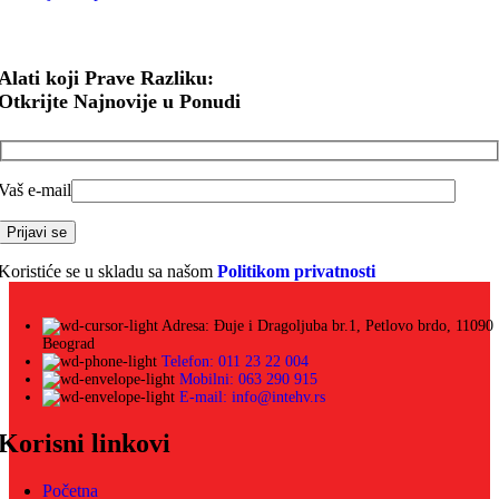
Alati koji Prave Razliku:
Otkrijte Najnovije u Ponudi
Vaš e-mail
Koristiće se u skladu sa našom
Politikom privatnosti
Adresa: Đuje i Dragoljuba br.1, Petlovo brdo, 11090
Beograd
Telefon: 011 23 22 004
Mobilni: 063 290 915
E-mail: info@intehv.rs
Korisni linkovi
Početna