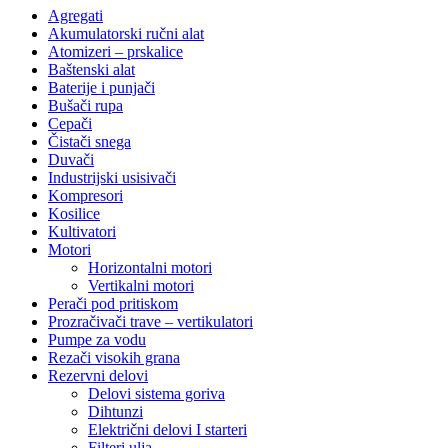
Agregati
Akumulatorski ručni alat
Atomizeri – prskalice
Baštenski alat
Baterije i punjači
Bušači rupa
Cepači
Čistači snega
Duvači
Industrijski usisivači
Kompresori
Kosilice
Kultivatori
Motori
Horizontalni motori
Vertikalni motori
Perači pod pritiskom
Prozračivači trave – vertikulatori
Pumpe za vodu
Rezači visokih grana
Rezervni delovi
Delovi sistema goriva
Dihtunzi
Električni delovi I starteri
Filteri ulja