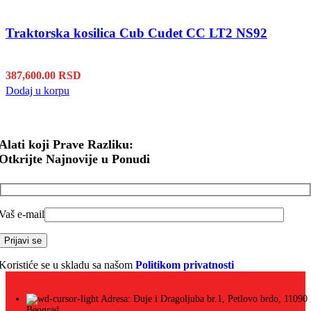
Traktorska kosilica Cub Cudet CC LT2 NS92
387,600.00
RSD
Dodaj u korpu
Alati koji Prave Razliku:
Otkrijte Najnovije u Ponudi
Vaš e-mail
Koristiće se u skladu sa našom
Politikom privatnosti
Adresa: Đuje i Dragoljuba br.1, Petlovo brdo, 11090
Beograd