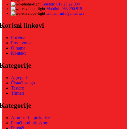
Telefon: 011 23 22 004
Mobilni: 063 290 915
E-mail: info@intehv.rs
Korisni linkovi
Početna
Prodavnica
O nama
Kontakt
Kategorije
Agregati
Čistači snega
Testere
Trimeri
Kategorije
Atomizeri – prskalice
Perači pod pritiskom
Duvači