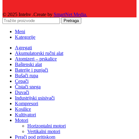
© 2025 Intehv .Create by
SmartNet Media.
Pretraga
Meni
Kategorije
Agregati
Akumulatorski ručni alat
Atomizeri – prskalice
Baštenski alat
Baterije i punjači
Bušači rupa
Cepači
Čistači snega
Duvači
Industrijski usisivači
Kompresori
Kosilice
Kultivatori
Motori
Horizontalni motori
Vertikalni motori
Perači pod pritiskom