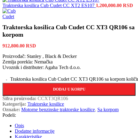
Traktorska kosilica Cub Cudet CC XT2 ES107
1,200,000.00
RSD
Traktorska kosilica Cub Cudet CC XT3 QR106 sa
korpom
912,800.00
RSD
Proizvođač: Stanley , Black & Decker
Zemlja porekla: Nemačka
Uvoznik i distributer: Agaha Tech d.o.o.
Traktorska kosilica Cub Cudet CC XT3 QR106 sa korpom količi
DODAJ U KORPU
Šifra proizvoda:
CCXT3QR106
Kategorija:
Traktorske kosilice
Oznake:
Motorne benzinske traktorske kosilice
,
Sa korpom
Podeli:
Opis
Dodatne informacije
Karakteristike