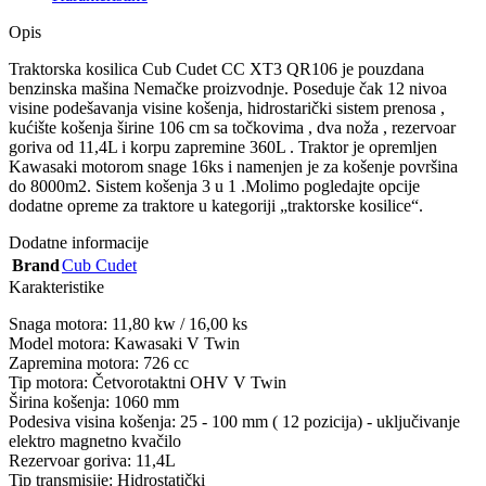
Opis
Traktorska kosilica Cub Cudet CC XT3 QR106 je pouzdana
benzinska mašina Nemačke proizvodnje. Poseduje čak 12 nivoa
visine podešavanja visine košenja, hidrostarički sistem prenosa ,
kućište košenja širine 106 cm sa točkovima , dva noža , rezervoar
goriva od 11,4L i korpu zapremine 360L . Traktor je opremljen
Kawasaki motorom snage 16ks i namenjen je za košenje površina
do 8000m2. Sistem košenja 3 u 1 .Molimo pogledajte opcije
dodatne opreme za traktore u kategoriji „traktorske kosilice“.
Dodatne informacije
Brand
Cub Cudet
Karakteristike
Snaga motora: 11,80 kw / 16,00 ks
Model motora: Kawasaki V Twin
Zapremina motora: 726 cc
Tip motora: Četvorotaktni OHV V Twin
Širina košenja: 1060 mm
Podesiva visina košenja: 25 - 100 mm ( 12 pozicija) - uključivanje
elektro magnetno kvačilo
Rezervoar goriva: 11,4L
Tip transmisije: Hidrostatički