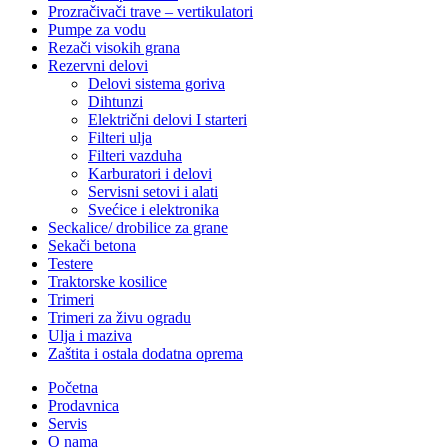
Prozračivači trave – vertikulatori
Pumpe za vodu
Rezači visokih grana
Rezervni delovi
Delovi sistema goriva
Dihtunzi
Električni delovi I starteri
Filteri ulja
Filteri vazduha
Karburatori i delovi
Servisni setovi i alati
Svećice i elektronika
Seckalice/ drobilice za grane
Sekači betona
Testere
Traktorske kosilice
Trimeri
Trimeri za živu ogradu
Ulja i maziva
Zaštita i ostala dodatna oprema
Početna
Prodavnica
Servis
O nama