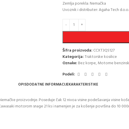
Zemlja porekla: Nemačka
Uvoznik i distributer: Agaha Tech d.o.o.
Šifra proizvoda:
CCXT3QS127
Kategorija:
Traktorske kosilice
Oznake:
Bez korpe
,
Motorne benzinske
Podeli:
OPIS
DODATNE INFORMACIJE
KARAKTERISTIKE
mačke proizvodnje. Poseduje čak 12 nivoa visine podešavanja visine košenja
n Kawasaki motorom snage 21 ks i namenjen je za košenje površina do 10 00