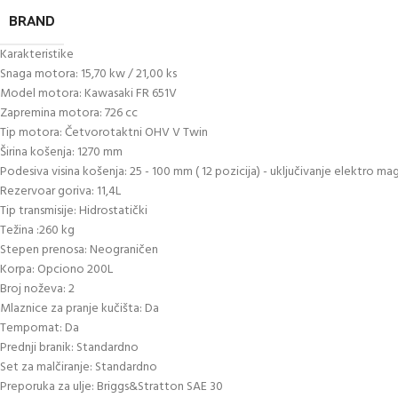
BRAND
Karakteristike
Snaga motora: 15,70 kw / 21,00 ks
Model motora: Kawasaki FR 651V
Zapremina motora: 726 cc
Tip motora: Četvorotaktni OHV V Twin
Širina košenja: 1270 mm
Podesiva visina košenja: 25 - 100 mm ( 12 pozicija) - uključivanje elektro m
Rezervoar goriva: 11,4L
Tip transmisije: Hidrostatički
Težina :260 kg
Stepen prenosa: Neograničen
Korpa: Opciono 200L
Broj noževa: 2
Mlaznice za pranje kučišta: Da
Tempomat: Da
Prednji branik: Standardno
Set za malčiranje: Standardno
Preporuka za ulje: Briggs&Stratton SAE 30