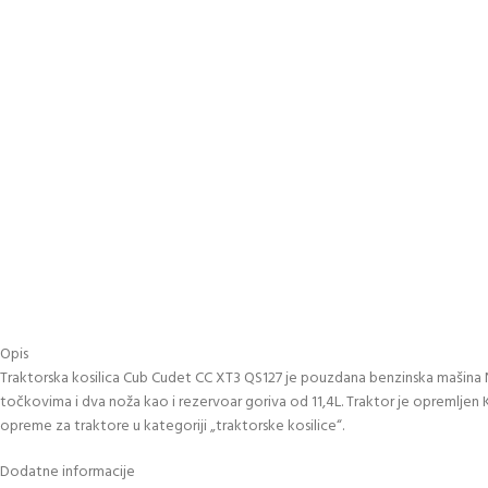
Opis
Traktorska kosilica Cub Cudet CC XT3 QS127 je pouzdana benzinska mašina Ne
točkovima i dva noža kao i rezervoar goriva od 11,4L. Traktor je opremlje
opreme za traktore u kategoriji „traktorske kosilice“.
Dodatne informacije