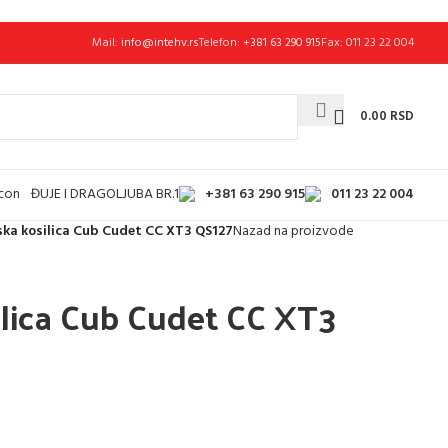
Mail:
info@intehv.rs
Telefon:
+381 63 290 915
Fax: 011 23 22 004
0.00
RSD
+381 63 290 915
011 23 22 004
ĐUJE I DRAGOLJUBA BR.1
ka kosilica Cub Cudet CC XT3 QS127
Nazad na proizvode
ilica Cub Cudet CC XT3