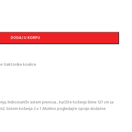
DODAJ U KORPU
 traktorske kosilice
, hidrostarički sistem prenosa , kućište košenja širine 127 cm sa
0m2. Sistem košenja 3 u 1 .Molimo pogledajte opcije dodatne