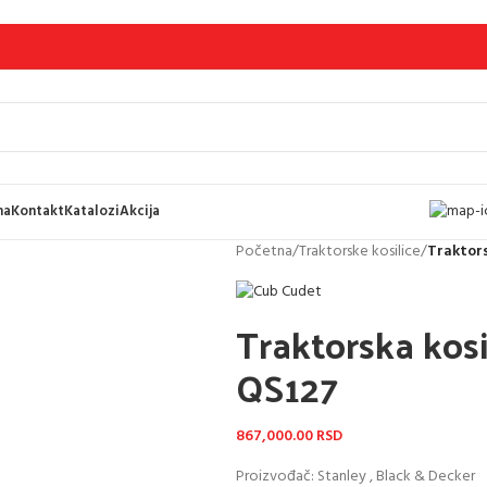
ma
Kontakt
Katalozi
Akcija
Početna
/
Traktorske kosilice
/
Traktors
Traktorska kos
QS127
867,000.00
RSD
Proizvođač: Stanley , Black & Decker