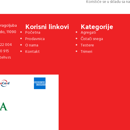
Koristiće se u skladu sa 
Korisni linkovi
Kategorije
Dragoljuba
rdo, 11090
Početna
Agregati
Prodavnica
Čistači snega
 22 004
O nama
Testere
90 915
Kontakt
Trimeri
tehv.rs