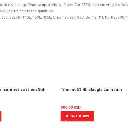
) vodilice su prilagođene za upotrebu sa SpeedCut 95TXL lancem visoke efika
va vek trajanja rezne garniture.
9, 360, 362XP, 440E, 450E, 455E, Oleomac 937, 938, Dolmar 111, 115, PS5000, 
ce, mrežica i šlem Stihl
Trim nit STIHL okrugla 2mm 14m
600.00
RSD
DODAJ U KORPU