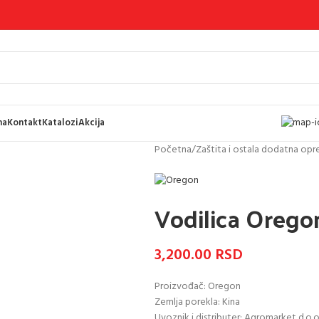
ma
Kontakt
Katalozi
Akcija
Početna
/
Zaštita i ostala dodatna op
Vodilica Oreg
3,200.00
RSD
Proizvođač: Oregon
Zemlja porekla: Kina
Uvoznik i distributer: Agromarket d.o.o.