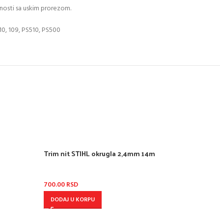
snosti sa uskim prorezom.
110, 109, PS510, PS500
Trim nit STIHL okrugla 2,4mm 14m
700.00
RSD
DODAJ U KORPU