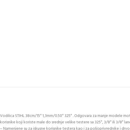
Vodilica STIHL 38cm/15″ 1,3mm/0.50″ 325″ . Odgovara za manje modele moto
korisnike koji koriste male do srednje velike testere sa 325″, 3/8″ ili 3/8″ la
– Namenjene su za iskusne korisnike testera kao i za poljoprivrednike i drvo