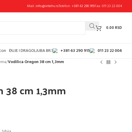
Mail:
info@intehv.rs
Telefon:
+381 63 290 915
Fax: 011 23 22 004
0.00
RSD
+381 63 290 915
011 23 22 004
ĐUJE I DRAGOLJUBA BR.1
rema
/
Vodilica Oregon 38 cm 1,3mm
on 38 cm 1,3mm
 Srbija