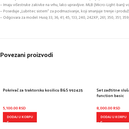
– Imaju višestruke zakivke na vrhu, lako upravljive. MLB (Micro-Light-bars
– Poseduje „Lubritec sistem“ za podmazivanje, koji smanjuje trenje i produža
– Odgovara za model: Husq 33, 36, 41, 45, 133, 240, 242XP, 261, 350, 351, 35
Povezani proizvodi
Pokrivač za traktorsku kosilicu B&S 992425
Set zađtitne slušali
function basic
5,100.00
RSD
8,000.00
RSD
DODAJ U KORPU
DODAJ U KORPU