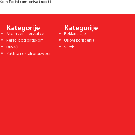
našom
Politikom privatnosti
Kategorije
Kategorije
Atomizeri – prskalice
Reklamacije
Perači pod pritiskom
Uslovi korišćenja
Duvači
Servis
Zaštita i ostali proizvodi