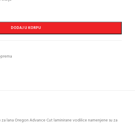
DODAJ U KORPU
 oprema
) za lana Oregon Advance Cut laminirane vodilice namenjene su za