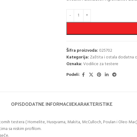
Šifra proizvoda:
025702
Kategorija:
Zaštita i ostala dodatna
Oznaka:
Vodilice za testere
Podeli:
OPIS
DODATNE INFORMACIJE
KARAKTERISTIKE
rnih testera ( Homelite, Husqvarna, Makita, McCulloch, Poulan i Oleo Mac
ncima sa niskim profilom.
seče.