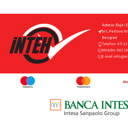
Adresa: Đuje i 
br.1, Petlovo b
Beograd
Telefon: 011 23
Mobilni: 063 2
E-mail: info@in